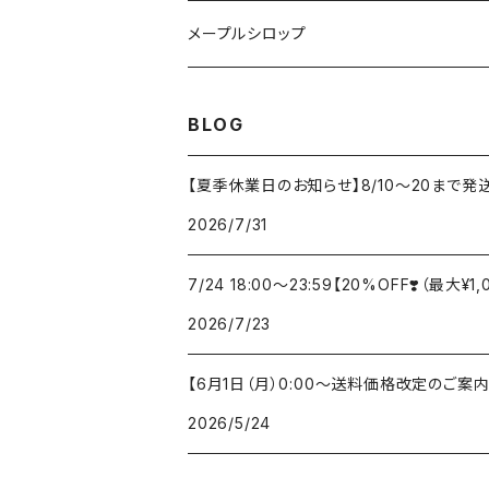
スキンオイル
火
メープルシロップ
風
ゴールデン（Golden）
BLOG
土
アンバー（Amber）
【夏季休業日のお知らせ】8/10～20まで
2026/7/31
水
ダーク（Dark）
7/24 18:00〜23:59【20%OFF❣️（最
中庸
ベリー・ダーク（Very Dark）
2026/7/23
【6月1日（月）0:00〜送料価格改定のご案内
2026/5/24