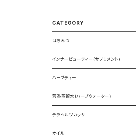
CATEGORY
はちみつ
オーストラリア
インナービューティー(サプリメント)
HTQ ホリステティック
タスマニア
アミノトロピック コラーゲンサポート
ハーブティー
HIG ハニーインザガーデン
レザーウッド
ニュージーランド
ラクトフェリン
ハーブティー - Fire 火 -
芳香蒸留水(ハーブウォーター)
クローバー
ネイティブハニー
マレーシア
ビール酵母
ハーブティー - Earth 土 -
ローズウォーター
テラヘルツカッサ
マヌカハニー
13honey
スコットランド
ドミゾワ
ハーブティー - Wind 風 -
ローズゼラニウムウォーター
カッサ
オイル