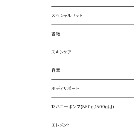
レワレワハニー
アップルヴィネガー
ヘザー
フィリピン
アミノトロピックメタ(グリシン黒糖)
ハーブティー - Water 水 -
ラベンダーウォーター
MCTオイル
スペシャルセット
クローバー
アナヤ
ラトビア
ハーブティー - L'ondulation -
ローズマリーウォーター
シアバター
書籍
ペパーミントMix
リンデン
エリクシール
ハーブティー - L'infini -
レモングラスウォーター
アルガンオイル
スキンケア
トリゴナハニー
バックウィート
HFL(ハニーフォーライフ)
フランキンセンスウォーター
ホホバオイル
ハニーエイド
容器
マヌカハニー
ココナッツオイル
クレイパック
スプレーボトル
ボディサポート
バーム
腹巻タイプ トルマリン（ベージュ）
13ハニーポンプ(850g,1500g用)
フランキンセンスオイル
腹巻タイプ テラヘルツ（黒）
13ハニーポンプ(850g,1500g用)
エレメント