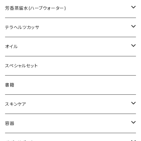
HIG ハニーインザガーデン
レザーウッド
ニュージーランド
ラクトフェリン
ハーブティー - Fire 火 -
芳香蒸留水(ハーブウォーター)
クローバー
ネイティブハニー
マレーシア
ビール酵母
ハーブティー - Earth 土 -
ローズウォーター
テラヘルツカッサ
マヌカハニー
13honey
スコットランド
ドミゾワ
ハーブティー - Wind 風 -
ローズゼラニウムウォーター
カッサ
オイル
レワレワハニー
アップルヴィネガー
ヘザー
フィリピン
アミノトロピックメタ(グリシン黒糖)
ハーブティー - Water 水 -
ラベンダーウォーター
MCTオイル
スペシャルセット
クローバー
アナヤ
ラトビア
ハーブティー - L'ondulation -
ローズマリーウォーター
シアバター
書籍
ペパーミントMix
リンデン
エリクシール
ハーブティー - L'infini -
レモングラスウォーター
アルガンオイル
スキンケア
トリゴナハニー
バックウィート
HFL(ハニーフォーライフ)
フランキンセンスウォーター
ホホバオイル
ハニーエイド
容器