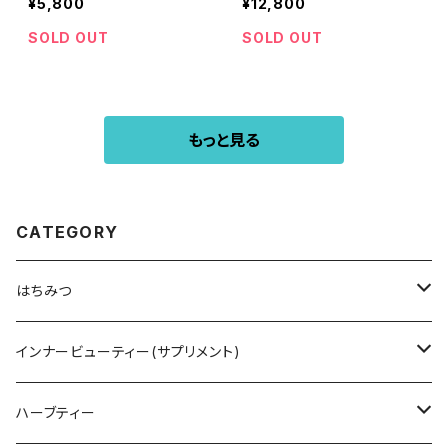
¥5,800
¥12,800
SOLD OUT
SOLD OUT
もっと見る
CATEGORY
はちみつ
オーストラリア
インナービューティー(サプリメント)
HTQ ホリステティック
タスマニア
アミノトロピック コラーゲンサポート
ハーブティー