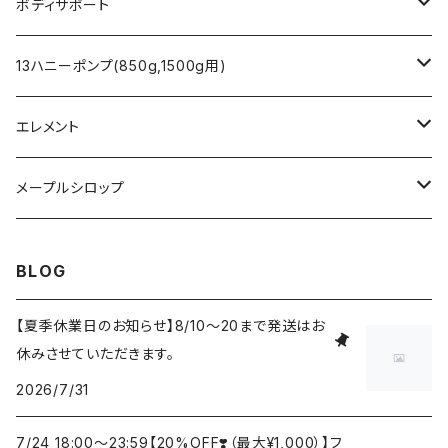
マヌカハニー
ココナッツオイル
クレイパック
スプレーボトル
ボディサポート
バーム
腹巻タイプ トルマリン（ベージュ）
13ハニーポンプ(850g,1500g用)
フランキンセンスオイル
腹巻タイプ テラヘルツ（黒）
13ハニーポンプ(850g,1500g用)
エレメント
スキンオイル
火
メープルシロップ
風
ゴールデン（Golden）
BLOG
土
アンバー（Amber）
【夏季休業日のお知らせ】8/10～20まで発送はお
休みさせていただきます。
水
ダーク（Dark）
2026/7/31
中庸
ベリー・ダーク（Very Dark）
7/24 18:00〜23:59【20%OFF❣️（最大¥1,000）】フ