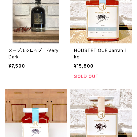
メープルシロップ -Very
HOLISTETIQUE Jarrah 1
Dark-
kg
¥7,500
¥15,800
SOLD OUT