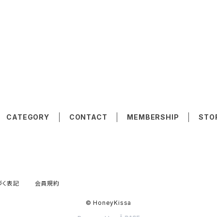
CATEGORY
CONTACT
MEMBERSHIP
STO
づく表記
会員規約
© HoneyKissa