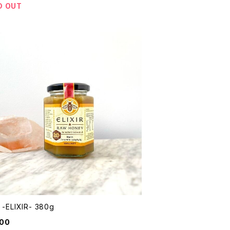
D OUT
i -ELIXIR- 380g
900