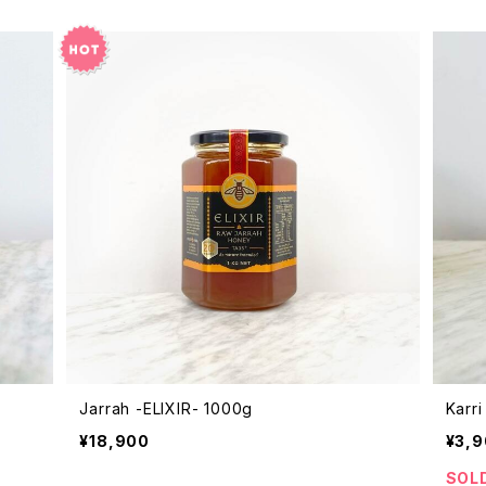
Jarrah -ELIXIR- 1000g
Karri
¥18,900
¥3,
SOL