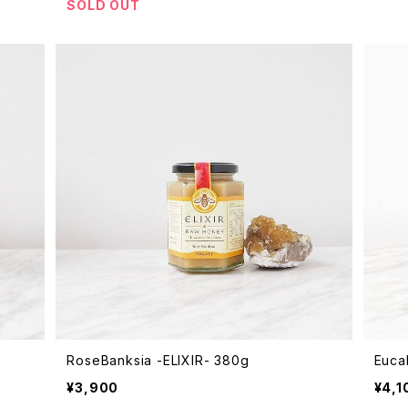
SOLD OUT
RoseBanksia -ELIXIR- 380g
Euca
¥3,900
¥4,1