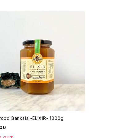
wood Banksia -ELIXIR- 1000g
500
D OUT