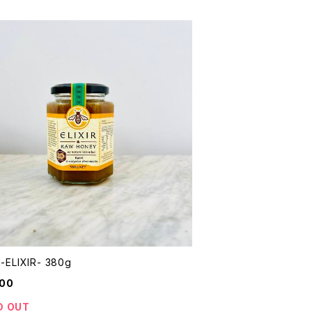
 -ELIXIR- 380g
900
D OUT