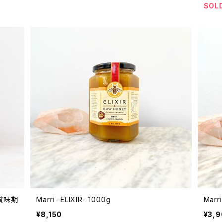
SOL
g※賞味期
Marri -ELIXIR- 1000g
Marr
¥8,150
¥3,