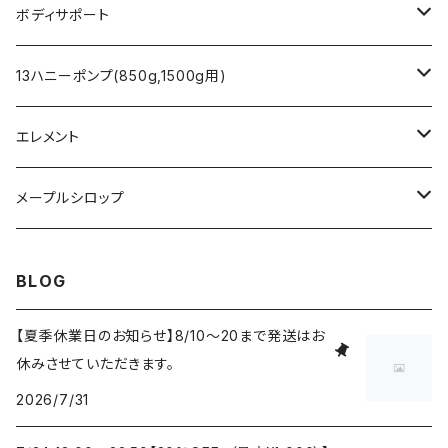
マヌカハニー
ココナッツオイル
クレイパック
スプレーボトル
ボディサポート
バーム
腹巻タイプ トルマリン（ベージュ）
13ハニーポンプ(850g,1500g用)
フランキンセンスオイル
腹巻タイプ テラヘルツ（黒）
13ハニーポンプ(850g,1500g用)
エレメント
スキンオイル
火
メープルシロップ
風
ゴールデン（Golden）
BLOG
土
アンバー（Amber）
【夏季休業日のお知らせ】8/10～20まで発送はお
休みさせていただきます。
水
ダーク（Dark）
2026/7/31
中庸
ベリー・ダーク（Very Dark）