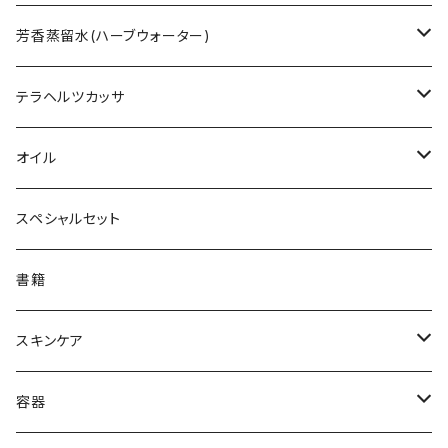
HIG ハニーインザガーデン
レザーウッド
ニュージーランド
ラクトフェリン
ハーブティー - Fire 火 -
芳香蒸留水(ハーブウォーター)
クローバー
ネイティブハニー
マレーシア
ビール酵母
ハーブティー - Earth 土 -
ローズウォーター
テラヘルツカッサ
マヌカハニー
13honey
スコットランド
ドミゾワ
ハーブティー - Wind 風 -
ローズゼラニウムウォーター
カッサ
オイル
レワレワハニー
アップルヴィネガー
ヘザー
フィリピン
アミノトロピックメタ(グリシン黒糖)
ハーブティー - Water 水 -
ラベンダーウォーター
MCTオイル
スペシャルセット
クローバー
アナヤ
ラトビア
ハーブティー - L'ondulation -
ローズマリーウォーター
シアバター
書籍
ペパーミントMix
リンデン
エリクシール
ハーブティー - L'infini -
レモングラスウォーター
アルガンオイル
スキンケア
トリゴナハニー
バックウィート
HFL(ハニーフォーライフ)
フランキンセンスウォーター
ホホバオイル
ハニーエイド
容器