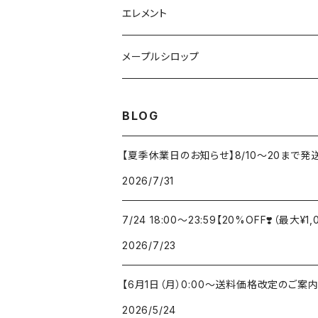
フランキンセンスオイル
腹巻タイプ テラヘルツ（黒）
13ハニーポンプ(850g,1500g用)
エレメント
スキンオイル
火
メープルシロップ
風
ゴールデン（Golden）
BLOG
土
アンバー（Amber）
【夏季休業日のお知らせ】8/10～20まで
2026/7/31
水
ダーク（Dark）
7/24 18:00〜23:59【20%OFF❣️（最
中庸
ベリー・ダーク（Very Dark）
2026/7/23
【6月1日（月）0:00〜送料価格改定のご案内
2026/5/24