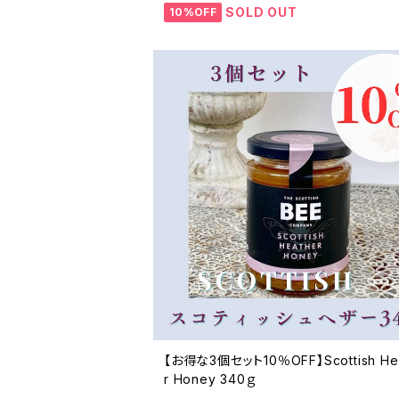
SOLD OUT
10%OFF
【お得な3個セット10％OFF】Scottish He
r Honey 340ｇ