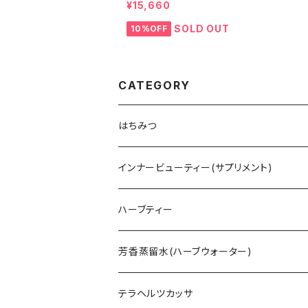
¥15,660
SOLD OUT
10%OFF
CATEGORY
はちみつ
オーストラリア
インナービューティー(サプリメント)
HTQ ホリステティック
タスマニア
アミノトロピック コラーゲンサポート
ハーブティー
HIG ハニーインザガーデン
レザーウッド
ニュージーランド
ラクトフェリン
ハーブティー - Fire 火 -
芳香蒸留水(ハーブウォーター)
クローバー
ネイティブハニー
マレーシア
ビール酵母
ハーブティー - Earth 土 -
ローズウォーター
テラヘルツカッサ