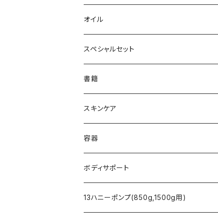
マヌカハニー
13honey
スコットランド
ドミゾワ
ハーブティー - Wind 風 -
ローズゼラニウムウォーター
カッサ
オイル
レワレワハニー
アップルヴィネガー
ヘザー
フィリピン
アミノトロピックメタ(グリシン黒糖)
ハーブティー - Water 水 -
ラベンダーウォーター
MCTオイル
スペシャルセット
クローバー
アナヤ
ラトビア
ハーブティー - L'ondulation -
ローズマリーウォーター
シアバター
書籍
ペパーミントMix
リンデン
エリクシール
ハーブティー - L'infini -
レモングラスウォーター
アルガンオイル
スキンケア
トリゴナハニー
バックウィート
HFL(ハニーフォーライフ)
フランキンセンスウォーター
ホホバオイル
ハニーエイド
容器
マヌカハニー
ココナッツオイル
クレイパック
スプレーボトル
ボディサポート
バーム
腹巻タイプ トルマリン（ベージュ）
13ハニーポンプ(850g,1500g用)