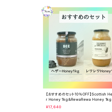
【おすすめのセット10％OFF】Scottish He
r Honey 1kg＆RewaRewa Honey 1kg
¥17,640