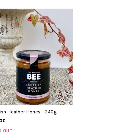
tish Heather Honey 340ｇ
800
D OUT