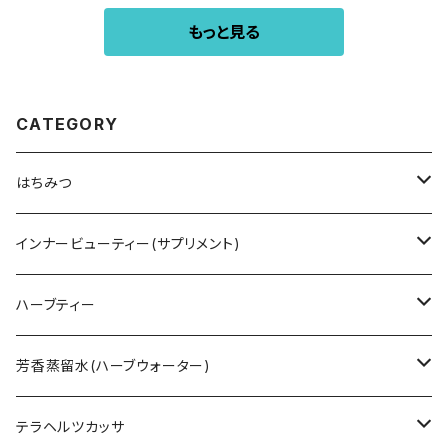
もっと見る
CATEGORY
はちみつ
オーストラリア
インナービューティー(サプリメント)
HTQ ホリステティック
タスマニア
アミノトロピック コラーゲンサポート
ハーブティー
HIG ハニーインザガーデン
レザーウッド
ニュージーランド
ラクトフェリン
ハーブティー - Fire 火 -
芳香蒸留水(ハーブウォーター)
クローバー
ネイティブハニー
マレーシア
ビール酵母
ハーブティー - Earth 土 -
ローズウォーター
テラヘルツカッサ