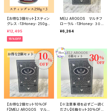
【お得な3個セット】スティン
MELI AROGOS マルチフ
グレス -13Honey- 250g
ローラル -13Honey- ３０
※賞味期限2026年2月
本入りボックス
¥12,495
¥6,264
15%OFF
【お得な2個セット10％OF
【※注意事項を必ずご一読く
F】MELI AROGOS マルチ
ださい】6箱セット30％OFF