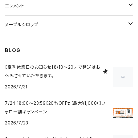
フランキンセンスオイル
腹巻タイプ テラヘルツ（黒）
13ハニーポンプ(850g,1500g用)
エレメント
スキンオイル
火
メープルシロップ
風
ゴールデン（Golden）
BLOG
土
アンバー（Amber）
【夏季休業日のお知らせ】8/10～20まで発送はお
休みさせていただきます。
水
ダーク（Dark）
2026/7/31
中庸
ベリー・ダーク（Very Dark）
7/24 18:00〜23:59【20%OFF❣️（最大¥1,000）】フ
ォロー割キャンペーン
2026/7/23