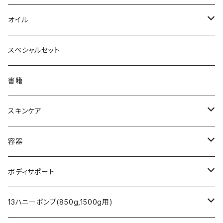
マヌカハニー
13honey
スコットランド
ドミゾワ
ハーブティー - Wind 風 -
ローズゼラニウムウォーター
カッサ
オイル
レワレワハニー
アップルヴィネガー
ヘザー
フィリピン
アミノトロピックメタ(グリシン黒糖)
ハーブティー - Water 水 -
ラベンダーウォーター
MCTオイル
スペシャルセット
クローバー
アナヤ
ラトビア
ハーブティー - L'ondulation -
ローズマリーウォーター
シアバター
書籍
ペパーミントMix
リンデン
エリクシール
ハーブティー - L'infini -
レモングラスウォーター
アルガンオイル
スキンケア
トリゴナハニー
バックウィート
HFL(ハニーフォーライフ)
フランキンセンスウォーター
ホホバオイル
ハニーエイド
容器
マヌカハニー
ココナッツオイル
クレイパック
スプレーボトル
ボディサポート
バーム
腹巻タイプ トルマリン（ベージュ）
13ハニーポンプ(850g,1500g用)